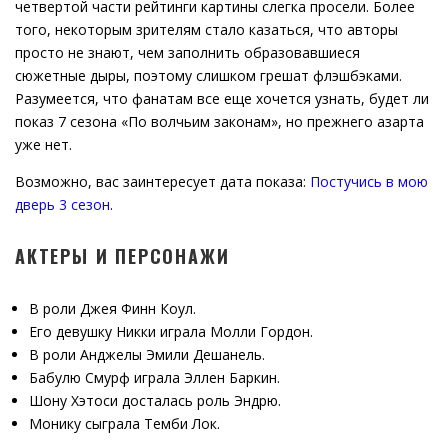
четвертой части рейтинги картины слегка просели. Более
того, некоторым зрителям стало казаться, что авторы
просто не знают, чем заполнить образовавшиеся
сюжетные дыры, поэтому слишком грешат флэшбэками.
Разумеется, что фанатам все еще хочется узнать, будет ли
показ 7 сезона «По волчьим законам», но прежнего азарта
уже нет.
Возможно, вас заинтересует дата показа:
Постучись в мою
дверь 3 сезон
.
АКТЕРЫ И ПЕРСОНАЖИ
В роли Джея Финн Коул.
Его девушку Никки играла Молли Гордон.
В роли Анджелы Эмили Дешанель.
Бабулю Смурф играла Эллен Баркин.
Шону Хэтоси досталась роль Эндрю.
Монику сыграла Темби Лок.