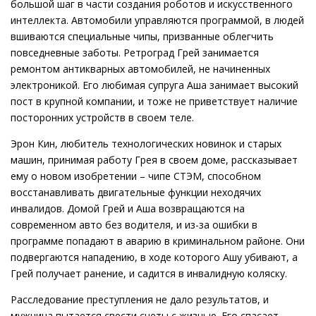
большой шаг в части создания роботов и искусственного
интеллекта. Автомобили управляются программой, в людей
вшиваются специальные чипы, призванные облегчить
повседневные заботы. Ретроград Грей занимается
ремонтом антикварных автомобилей, не начиненных
электроникой. Его любимая супруга Аша занимает высокий
пост в крупной компании, и тоже не приветствует наличие
посторонних устройств в своем теле.
Эрон Кин, любитель технологических новинок и старых
машин, принимая работу Грея в своем доме, рассказывает
ему о новом изобретении – чипе СТЭМ, способном
восстанавливать двигательные функции неходячих
инвалидов. Домой Грей и Аша возвращаются на
современном авто без водителя, и из-за ошибки в
программе попадают в аварию в криминальном районе. Они
подвергаются нападению, в ходе которого Ашу убивают, а
Грей получает ранение, и садится в инвалидную коляску.
Расследование преступления не дало результатов, и
мужчина пытается свести счеты с жизнью. Его спасает