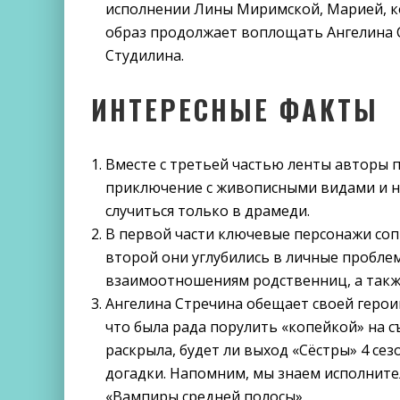
исполнении Лины Миримской, Марией, ко
образ продолжает воплощать Ангелина С
Студилина.
ИНТЕРЕСНЫЕ ФАКТЫ
Вместе с третьей частью ленты авторы
приключение с живописными видами и н
случиться только в драмеди.
В первой части ключевые персонажи сопр
второй они углубились в личные пробле
взаимоотношениям родственниц, а также
Ангелина Стречина обещает своей герои
что была рада порулить «копейкой» на с
раскрыла, будет ли выход «Сёстры» 4 се
догадки. Напомним, мы знаем исполните
«Вампиры средней полосы».