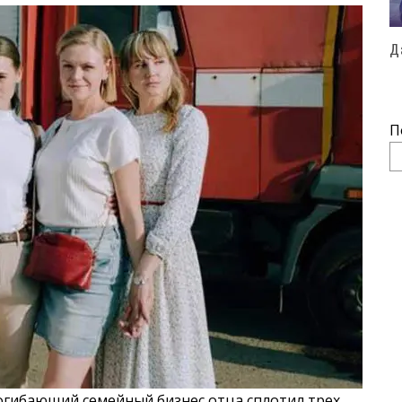
Д
П
огибающий семейный бизнес отца сплотил трех