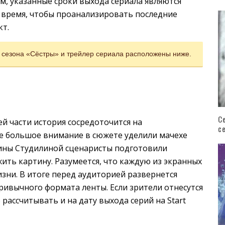
им, указанные сроки выхода сериала являются
время, чтобы проанализировать последние
кт.
о сезона «Сёстры» и трейлер сериала расположены ниже.
С
й части история сосредоточится на
с
е большое внимание в сюжете уделили мачехе
ины Студилиной сценаристы подготовили
ть картину. Разумеется, что каждую из экранных
зни. В итоге перед аудиторией развернется
ривычного формата ленты. Если зрители отнесутся
рассчитывать и на дату выхода серий на Start