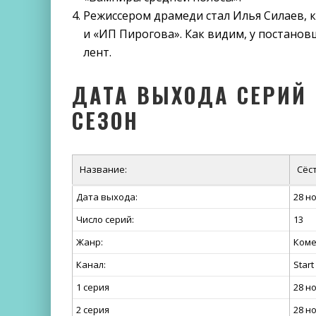
Режиссером драмеди стал Илья Силаев, 
и «ИП Пирогова». Как видим, у постано
лент.
ДАТА ВЫХОДА СЕРИЙ 
СЕЗОН
Название:
Сёс
Дата выхода:
28 н
Число серий:
13
Жанр:
Коме
Канал:
Start
1 серия
28 н
2 серия
28 н