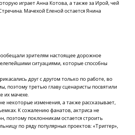
торую играет Анна Котова, а также за Ирой, чей
тречина. Мачехой Еленой остается Янина
 пообещали зрителям настоящее дорожное
елепейшими ситуациями, которые способны
икасались друг с другом только по работе, во
мы, поэтому третью главу сценаристы посвятили
 их мачехе.
не некоторые изменения, а также рассказывает,
ъемках. К сожалению фанатов, актриса не
зон, поэтому поклонникам остается строить
льницу по ряду популярных проектов: «Триггер»,