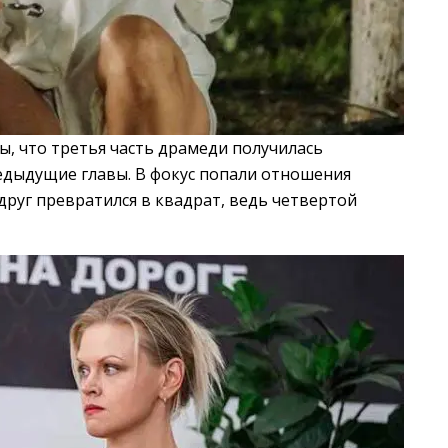
, что третья часть драмеди получилась
едыдущие главы. В фокус попали отношения
друг превратился в квадрат, ведь четвертой