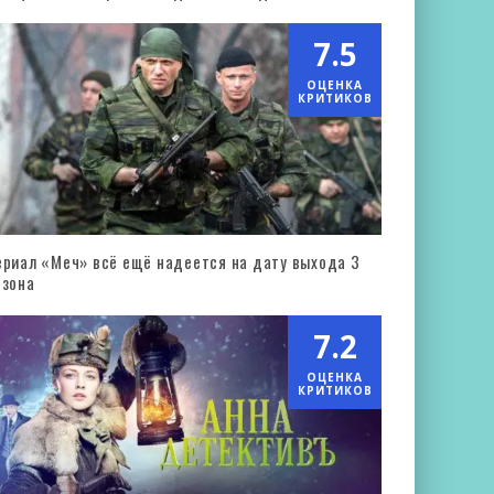
7.5
ОЦЕНКА
КРИТИКОВ
ериал «Меч» всё ещё надеется на дату выхода 3
езона
7.2
ОЦЕНКА
КРИТИКОВ