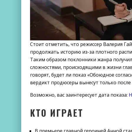
Стоит отметить, что режиссер Валерия Га
продолжать историю из-за плотного распи
Таким образом поклонники жанра получи
сложностями, происходящими в жизни гла
говорят, будет ли показ «Обоюдное соглас
вердикт продюсеры вынесут только после 
Возможно, вас заинтересует дата показа:
Н
КТО ИГРАЕТ
В премьере главной героиней Анной ста