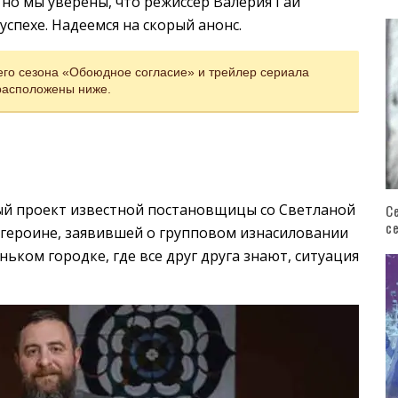
 но мы уверены, что режиссер Валерия Гай
успехе. Надеемся на скорый анонс.
его сезона «Обоюдное согласие» и трейлер сериала
расположены ниже.
й проект известной постановщицы со Светланой
С
с
о героине, заявившей о групповом изнасиловании
ньком городке, где все друг друга знают, ситуация