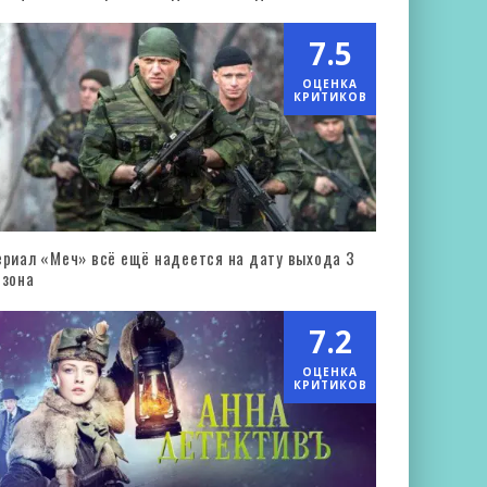
7.5
ОЦЕНКА
КРИТИКОВ
ериал «Меч» всё ещё надеется на дату выхода 3
езона
7.2
ОЦЕНКА
КРИТИКОВ