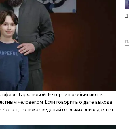
Д
П
Глафире Тархановой. Ее героиню обвиняют в
естным человеком. Если говорить о дате выхода
3 сезон, то пока сведений о свежих эпизодах нет,