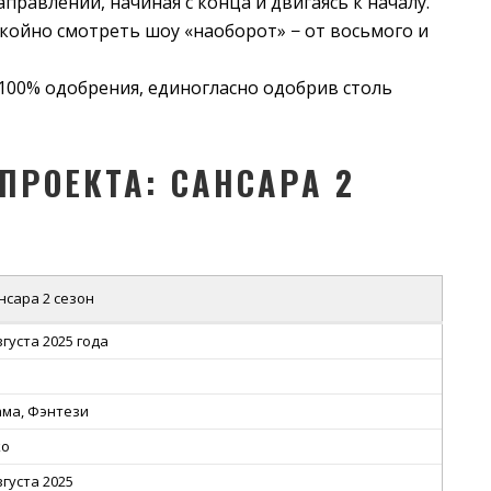
равлении, начиная с конца и двигаясь к началу.
окойно смотреть шоу «наоборот» − от восьмого и
100% одобрения, единогласно одобрив столь
ПРОЕКТА: САНСАРА 2
нсара 2 сезон
вгуста 2025 года
ма, Фэнтези
ko
вгуста 2025