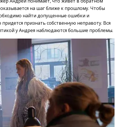
жер Андрей понимает, что живет в обратном
 оказывается на шаг ближе к прошлому. Чтобы
обходимо найти допущенные ошибки и
о придется признать собственную неправоту. Вся
ритикой у Андрея наблюдаются большие проблемы.