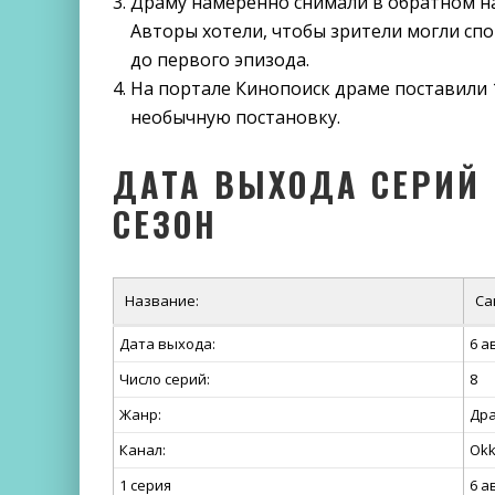
Драму намеренно снимали в обратном нап
Авторы хотели, чтобы зрители могли сп
до первого эпизода.
На портале Кинопоиск драме поставили 
необычную постановку.
ДАТА ВЫХОДА СЕРИЙ 
СЕЗОН
Название:
Са
Дата выхода:
6 а
Число серий:
8
Жанр:
Дра
Канал:
Ok
1 серия
6 а