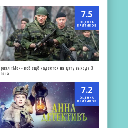
7.5
ОЦЕНКА
КРИТИКОВ
ериал «Меч» всё ещё надеется на дату выхода 3
езона
7.2
ОЦЕНКА
КРИТИКОВ