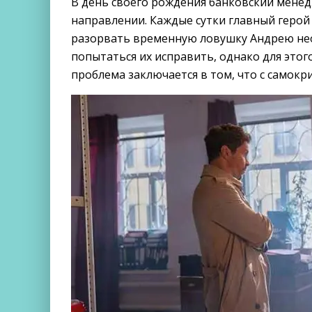
В день своего рождения банковский менед
направлении. Каждые сутки главный герой
разорвать временную ловушку Андрею не
попытаться их исправить, однако для этог
проблема заключается в том, что с самок