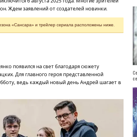
иключится 6 августа 2025 года. Многие зрителей
зон. Ждем заявлений от создателей новинки.
сезона «Сансара» и трейлер сериала расположены ниже.
янко появился на свет благодаря сюжету
С
ацких. Для главного героя представленной
с
убботу, ведь каждый новый день Андрей шагает в