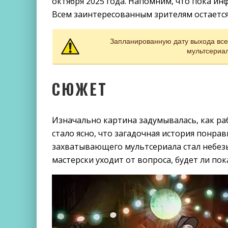
октября 2025 года. Напомним, что пока и
Всем заинтересованным зрителям остается
Запланированную дату выхода всех
мультсериал
СЮЖЕТ
Изначально картина задумывалась, как раб
стало ясно, что загадочная история понра
захватывающего мультсериала стал небез
мастерски уходит от вопроса, будет ли пок