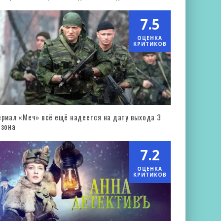
7.5
ОЦЕНКА
КРИТИКОВ
ериал «Меч» всё ещё надеется на дату выхода 3
езона
7.2
ОЦЕНКА
КРИТИКОВ