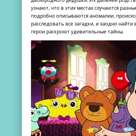
двоюродного дедушки. Их дальний родств
узнают, что в этих местах случаются разн
подробно описываются аномалии, происход
расследовать все загадки, и заодно найт
герои раскроют удивительные тайны.