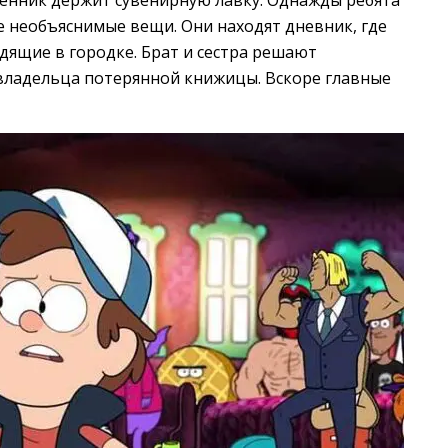
енник держит сувенирную лавку. Однажды ребята
ые необъяснимые вещи. Они находят дневник, где
ящие в городке. Брат и сестра решают
и владельца потерянной книжицы. Вскоре главные