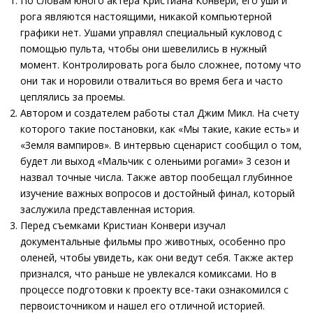
По словам юного актера Кристиана Конвери, его уши и
рога являются настоящими, никакой компьютерной
графики нет. Ушами управлял специальный кукловод с
помощью пульта, чтобы они шевелились в нужный
момент. Контролировать рога было сложнее, потому что
они так и норовили отвалиться во время бега и часто
цеплялись за проемы.
Автором и создателем работы стал Джим Микл. На счету
которого такие постановки, как «Мы такие, какие есть» и
«Земля вампиров». В интервью сценарист сообщил о том,
будет ли выход «Мальчик с оленьими рогами» 3 сезон и
назвал точные числа. Также автор пообещал глубинное
изучение важных вопросов и достойный финал, который
заслужила представленная история.
Перед съемками Кристиан Конвери изучал
документальные фильмы про животных, особенно про
оленей, чтобы увидеть, как они ведут себя. Также актер
признался, что раньше не увлекался комиксами. Но в
процессе подготовки к проекту все-таки ознакомился с
первоисточником и нашел его отличной историей.