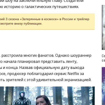
нии шоу на заключительную главу. Создатели
 историю о галактических путешествиях.
ий 3 сезона «Затерянные в космосе» в России и трейлер
смотрите внизу публикации.
 расстроила многих фанатов. Однако шоураннер
С
с
го начала планировал представить ленту,
ны и конца. Назвав официальную дату выхода
осе, продюсер поблагодарил сервис Netflix за
ь зрителей с этой удивительной экранизацией.