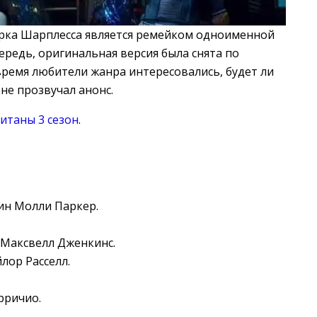
ерка Шарплесса является ремейком одноименной
ередь, оригинальная версия была снята по
время любители жанра интересовались, будет ли
 не прозвучал анонс.
итаны 3 сезон
.
ин Молли Паркер.
Максвелл Дженкинс.
лор Расселл.
рричио.