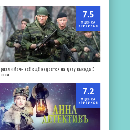
7.5
ОЦЕНКА
КРИТИКОВ
ериал «Меч» всё ещё надеется на дату выхода 3
езона
7.2
ОЦЕНКА
КРИТИКОВ