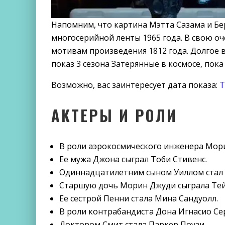
Напомним, что картина Мэтта Сазама и Б
многосерийной ленты 1965 года. В свою оч
мотивам произведения 1812 года. Долгое 
показ 3 сезона Затерянные в космосе, пока
Возможно, вас заинтересует дата показа:
Т
АКТЕРЫ И РОЛИ
В роли аэрокосмического инженера Мор
Ее мужа Джона сыграл Тоби Стивенс.
Одиннадцатилетним сыном Уиллом стал 
Старшую дочь Морин Джуди сыграла Тей
Ее сестрой Пенни стала Мина Сандуолл.
В роли контрабандиста Дона Игнасио Се
Доктором Смит стала Паркер Поузи.