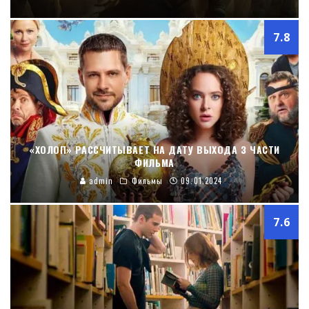
7.8
«ХОЛОП» РАССЧИТЫВАЕТ НА ДАТУ ВЫХОДА 3 ЧАСТИ
ФИЛЬМА
admin
Фильмы
09.01.2024
7.6