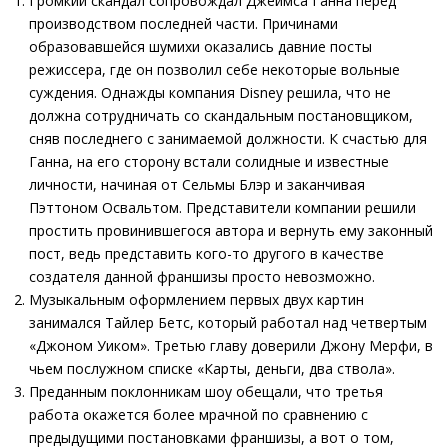
Громкий скандал сопровождал Джеймса Ганна перед
производством последней части. Причинами
образовавшейся шумихи оказались давние посты
режиссера, где он позволил себе некоторые вольные
суждения. Однажды компания Disney решила, что не
должна сотрудничать со скандальным постановщиком,
сняв последнего с занимаемой должности. К счастью для
Ганна, на его сторону встали солидные и известные
личности, начиная от Сельмы Блэр и заканчивая
Пэттоном Освальтом. Представители компании решили
простить провинившегося автора и вернуть ему законный
пост, ведь представить кого-то другого в качестве
создателя данной франшизы просто невозможно.
Музыкальным оформлением первых двух картин
занимался Тайлер Бетс, который работал над четвертым
«Джоном Уиком». Третью главу доверили Джону Мерфи, в
чьем послужном списке «Карты, деньги, два ствола».
Преданным поклонникам шоу обещали, что третья
работа окажется более мрачной по сравнению с
предыдущими постановками франшизы, а вот о том,