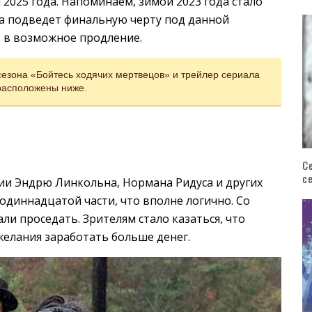
я 2025 года. Напоминаем, зимой 2023 года стало
ла подведет финальную черту под данной
 в возможное продление.
сезона «Бойтесь ходячих мертвецов» и трейлер сериала
расположены ниже.
С
с
ии Эндрю Линкольна, Нормана Ридуса и других
одиннадцатой части, что вполне логично. Со
и проседать. Зрителям стало казаться, что
елания заработать больше денег.