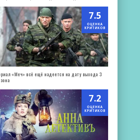
7.5
ОЦЕНКА
КРИТИКОВ
ериал «Меч» всё ещё надеется на дату выхода 3
езона
7.2
ОЦЕНКА
КРИТИКОВ