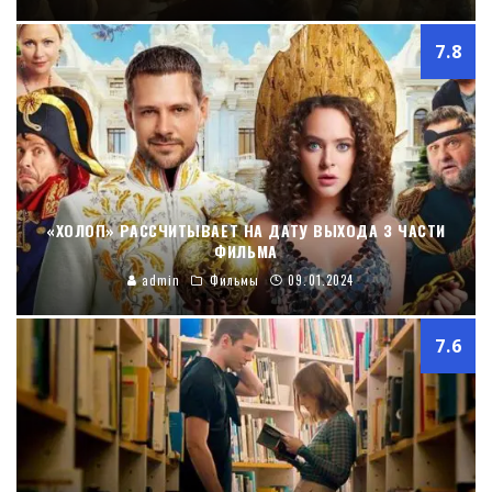
7.8
«ХОЛОП» РАССЧИТЫВАЕТ НА ДАТУ ВЫХОДА 3 ЧАСТИ
ФИЛЬМА
admin
Фильмы
09.01.2024
7.6