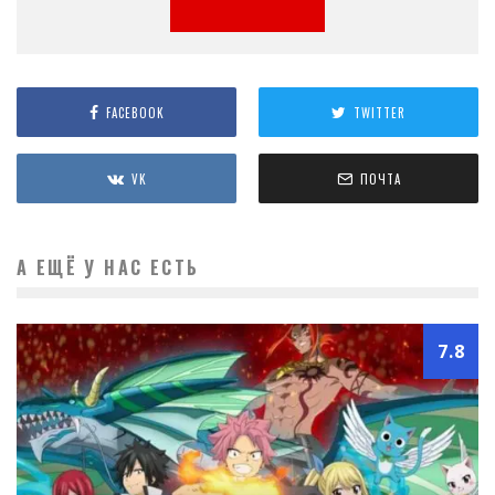
FACEBOOK
TWITTER
VK
ПОЧТА
А ЕЩЁ У НАС ЕСТЬ
7.8