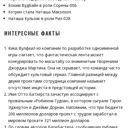
Боким Вудбайн в роли Сорены-006.
Кэтрин стала Наташа Макэлхон.
Наташа Кульзак в роли Риз-028.
ИНТЕРЕСНЫЕ ФАКТЫ
Кики Вулфкил из компании по разработке одноименной
игры считает, что фантастическая лента может
конкурировать по масштабу со знаменитым творением
Джорджа Мартина. Она не скрывает, что команда часто
обсуждает культовый сериал. Главной разницей между
двумя проектами сотрудница компании называет
отсутствие инцеста в предстоящей истории.
Имя Отто Батхерста зачастую ассоциируют с
провальным «Робином Гудом», в котором сыграли Тэрон
Эджертон и Джейми Дорнан. Напомним, что при бюджете
200 миллионов долларов проект с трудом заработал в
мировом прокате 321 миллион долларов.
По словам авторов блокбастера, сообщивших публике,