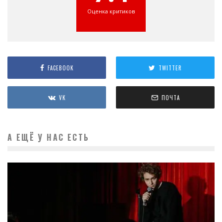
Оценка критиков
FACEBOOK
TWITTER
VK
ПОЧТА
А ЕЩЁ У НАС ЕСТЬ