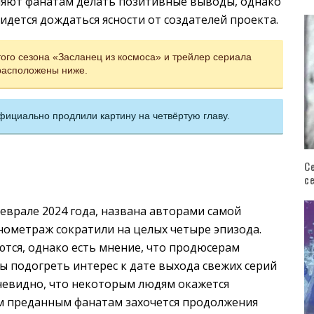
оляют фанатам делать позитивные выводы, однако
идется дождаться ясности от создателей проекта.
ого сезона «Засланец из космоса» и трейлер сериала
расположены ниже.
фициально продлили картину на четвёртую главу.
С
с
феврале 2024 года, названа авторами самой
нометраж сократили на целых четыре эпизода.
тся, однако есть мнение, что продюсерам
ы подогреть интерес к дате выхода свежих серий
 Очевидно, что некоторым людям окажется
м преданным фанатам захочется продолжения