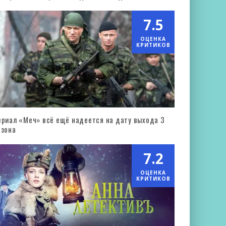
7.5
ОЦЕНКА
КРИТИКОВ
ериал «Меч» всё ещё надеется на дату выхода 3
езона
7.2
ОЦЕНКА
КРИТИКОВ