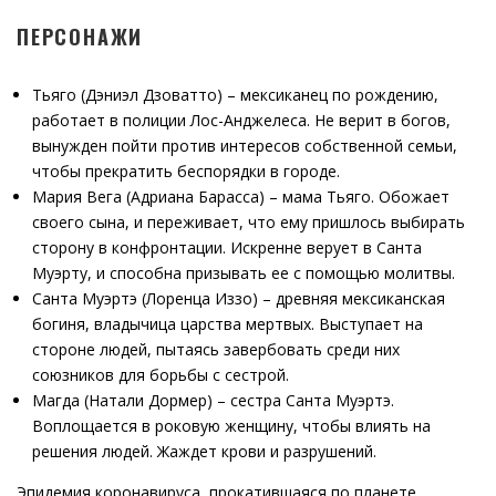
ПЕРСОНАЖИ
Тьяго (Дэниэл Дзоватто) – мексиканец по рождению,
работает в полиции Лос-Анджелеса. Не верит в богов,
вынужден пойти против интересов собственной семьи,
чтобы прекратить беспорядки в городе.
Мария Вега (Адриана Барасса) – мама Тьяго. Обожает
своего сына, и переживает, что ему пришлось выбирать
сторону в конфронтации. Искренне верует в Санта
Муэрту, и способна призывать ее с помощью молитвы.
Санта Муэртэ (Лоренца Иззо) – древняя мексиканская
богиня, владычица царства мертвых. Выступает на
стороне людей, пытаясь завербовать среди них
союзников для борьбы с сестрой.
Магда (Натали Дормер) – сестра Санта Муэртэ.
Воплощается в роковую женщину, чтобы влиять на
решения людей. Жаждет крови и разрушений.
Эпидемия коронавируса, прокатившаяся по планете,