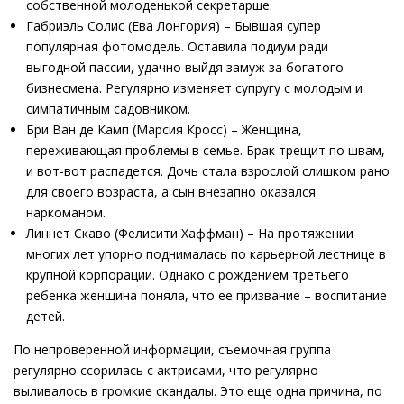
собственной молоденькой секретарше.
Габриэль Солис (Ева Лонгория) – Бывшая супер
популярная фотомодель. Оставила подиум ради
выгодной пассии, удачно выйдя замуж за богатого
бизнесмена. Регулярно изменяет супругу с молодым и
симпатичным садовником.
Бри Ван де Камп (Марсия Кросс) – Женщина,
переживающая проблемы в семье. Брак трещит по швам,
и вот-вот распадется. Дочь стала взрослой слишком рано
для своего возраста, а сын внезапно оказался
наркоманом.
Линнет Скаво (Фелисити Хаффман) – На протяжении
многих лет упорно поднималась по карьерной лестнице в
крупной корпорации. Однако с рождением третьего
ребенка женщина поняла, что ее призвание – воспитание
детей.
По непроверенной информации, съемочная группа
регулярно ссорилась с актрисами, что регулярно
выливалось в громкие скандалы. Это еще одна причина, по