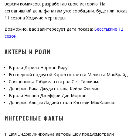
версии комиксов, разработав свою историю. На
сегодняшний день фанатам уже сообщили, будет ли показ
11 сезона Ходячие мертвецы.
Возможно, вас заинтересует дата показа:
Бесстыжие 12
сезон
.
АКТЕРЫ И РОЛИ
В роли Дэрила Норман Ридус.
Его верной подругой Кэрол остается Мелисса МакБрайд.
Священника Гэбриела сыграл Сет Гиллиам.
Дочерью Рика Джудит стала Кейли Флеминг.
В роли Нигана Джеффри Дин Морган.
Дочерью Альфы Лидией стала Кэсседи МакКлинси.
ИНТЕРЕСНЫЕ ФАКТЫ
Для Эндрю Линкольна авторы шоу предусмотрели