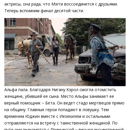
актрисы, она рада, что Мэгги воссоединится с друзьями.
Теперь вспомним финал десятой части.
Альфа пала. Благодаря Нигану Кэрол смогла отомстить
женщине, убившей ее сына. Место Альфы занимает ее
верный помощник − Бета. Он ведет стадо мертвецов прямо
на общину. Главные герои попадают в ловушку. Тем
временем Юджин вместе с Иезекилем и остальными
отправляются на встречу с таинственной женщиной. По
пути они знакомятся с Принцессой − весьма эксцентричной