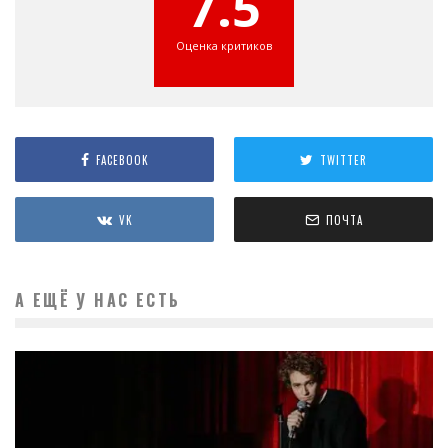
7.5
Оценка критиков
FACEBOOK
TWITTER
VK
ПОЧТА
А ЕЩЁ У НАС ЕСТЬ