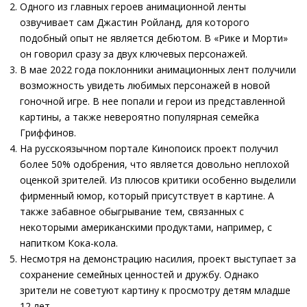
Одного из главных героев анимационной ленты
озвучивает сам Джастин Ройланд, для которого
подобный опыт не является дебютом. В «Рике и Морти»
он говорил сразу за двух ключевых персонажей.
В мае 2022 года поклонники анимационных лент получили
возможность увидеть любимых персонажей в новой
гоночной игре. В нее попали и герои из представленной
картины, а также невероятно популярная семейка
Гриффинов.
На русскоязычном портале Кинопоиск проект получил
более 50% одобрения, что является довольно неплохой
оценкой зрителей. Из плюсов критики особенно выделили
фирменный юмор, который присутствует в картине. А
также забавное обыгрывание тем, связанных с
некоторыми американскими продуктами, например, с
напитком Кока-кола.
Несмотря на демонстрацию насилия, проект выступает за
сохранение семейных ценностей и дружбу. Однако
зрители не советуют картину к просмотру детям младше
12 лет.