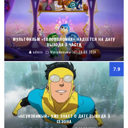
МУЛЬТФИЛЬМ «ГОЛОВОЛОМКА» НАДЕЕТСЯ НА ДАТУ
ВЫХОДА 3 ЧАСТИ
admin
Мультфильмы
28.06.2024
7.9
«НЕУЯЗВИМЫЙ» УЖЕ ЗНАЕТ О ДАТЕ ВЫХОДА 3
СЕЗОНА