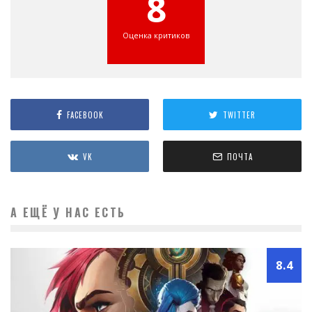
8
Оценка критиков
FACEBOOK
TWITTER
VK
ПОЧТА
А ЕЩЁ У НАС ЕСТЬ
8.4