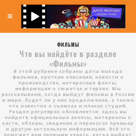
ФИЛЬМЫ
Что вы найдёте в разделе
«Фильмы»
В этой рубрике собраны даты выхода
фильмов, краткие описания, новости о
производстве, интересные факты,
информация о сюжетах и героях. Мы
рассказываем, когда выйдут фильмы в России
и мире, будет ли у них продолжение, а также
что известно о съемках и планах студий.
Раздел регулярно обновляется: здесь вы
найдете официальные анонсы, материалы о
касте, обзоры, сведения о переносах премьер
и другую актуальную информацию. Всё это
поможет вам первыми узнать, когда выйдет