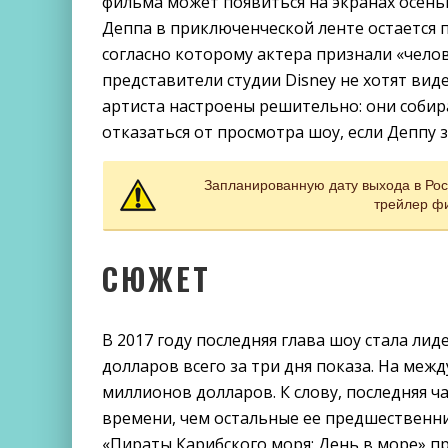
фильма может появиться на экранах осенью
Деппа в приключенческой ленте остается 
согласно которому актера признали «чел
представители студии Disney не хотят вид
артиста настроены решительно: они собир
отказаться от просмотра шоу, если Деппу 
Запланированную дату выхода в Рос
трейлер фи
СЮЖЕТ
В 2017 году последняя глава шоу стала ли
долларов всего за три дня показа. На меж
миллионов долларов. К слову, последняя 
времени, чем остальные ее предшественник
«Пираты Карибского моря: День в море» 