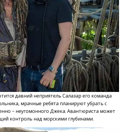
отится давний неприятель Салазар его команда
ольника, мрачные ребята планируют убрать с
бенно − неугомонного Джека. Авантюриста может
щий контроль над морскими глубинами.