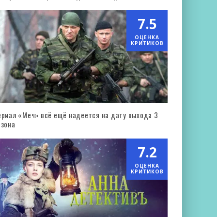
7.5
ОЦЕНКА
КРИТИКОВ
ериал «Меч» всё ещё надеется на дату выхода 3
езона
7.2
ОЦЕНКА
КРИТИКОВ