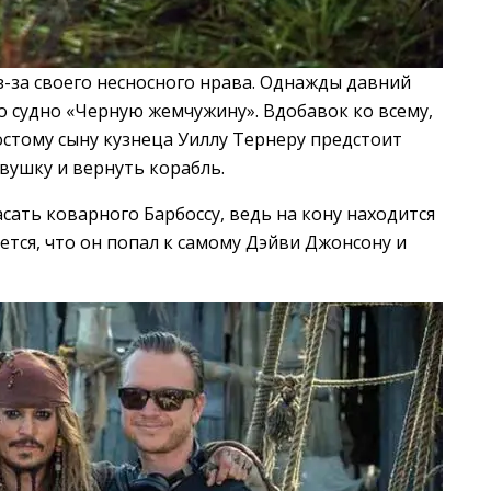
з-за своего несносного нрава. Однажды давний
о судно «Черную жемчужину». Вдобавок ко всему,
остому сыну кузнеца Уиллу Тернеру предстоит
вушку и вернуть корабль.
асать коварного Барбоссу, ведь на кону находится
ется, что он попал к самому Дэйви Джонсону и