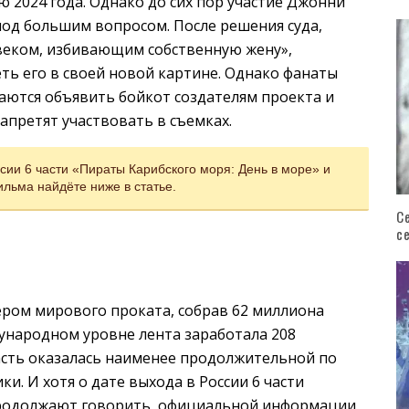
 2024 года. Однако до сих пор участие Джонни
под большим вопросом. После решения суда,
овеком, избивающим собственную жену»,
еть его в своей новой картине. Однако фанаты
аются объявить бойкот создателям проекта и
запретят участвовать в съемках.
сии 6 части «Пираты Карибского моря: День в море» и
льма найдёте ниже в статье.
С
с
дером мирового проката, собрав 62 миллиона
дународном уровне лента заработала 208
часть оказалась наименее продолжительной по
и. И хотя о дате выхода в России 6 части
продолжают говорить, официальной информации