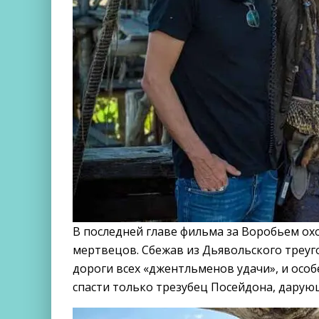
В последней главе фильма за Воробьем ох
мертвецов. Сбежав из Дьявольского треуг
дороги всех «джентльменов удачи», и осо
спасти только трезубец Посейдона, дарую