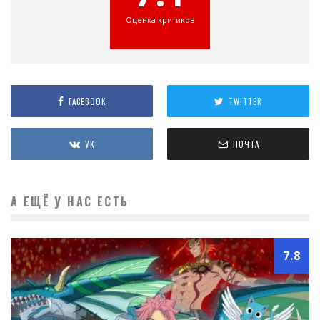
Оценка критиков
FACEBOOK
TWITTER
VK
ПОЧТА
А ЕЩЁ У НАС ЕСТЬ
7.8