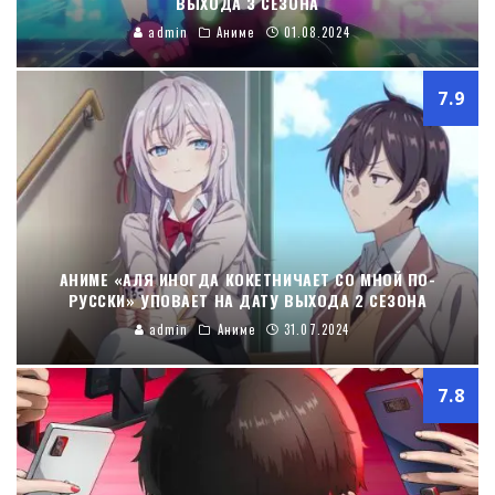
ВЫХОДА 3 СЕЗОНА
admin
Аниме
01.08.2024
7.9
АНИМЕ «АЛЯ ИНОГДА КОКЕТНИЧАЕТ СО МНОЙ ПО-
РУССКИ» УПОВАЕТ НА ДАТУ ВЫХОДА 2 СЕЗОНА
admin
Аниме
31.07.2024
7.8