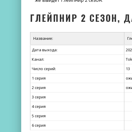
же выйдет Глейпнир 2 сезон.
ГЛЕЙПНИР 2 СЕЗОН, 
Название:
Гл
Дата выхода:
202
Канал:
To
Число серий:
13
1 серия
ож
2 серия
ож
3 серия
4 серия
5 серия
6 серия