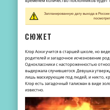
временем количество поклонников будет т
Запланированную дату выхода в России
посмотрет
СЮЖЕТ
Клэр Аоки учится в старшей школе, но вед
родителей и загадочное исчезновение родн
Одноклассники с настороженностью относят
выдержала случившегося. Девушка утвержд
лишь маскирующие под людей, и никто, кро
Клэр есть загадочный талисман в виде зо
известно.