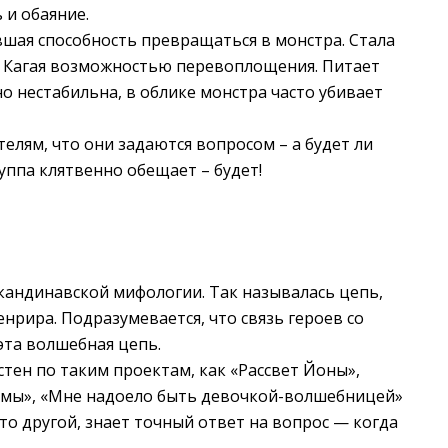
 и обаяние.
ившая способность превращаться в монстра. Стала
я Кагая возможностью перевоплощения. Питает
о нестабильна, в облике монстра часто убивает
елям, что они задаются вопросом – а будет ли
уппа клятвенно обещает – будет!
скандинавской мифологии. Так называлась цепь,
рира. Подразумевается, что связь героев со
эта волшебная цепь.
стен по таким проектам, как «Рассвет Йоны»,
Сомы», «Мне надоело быть девочкой-волшебницей»
кто другой, знает точный ответ на вопрос — когда