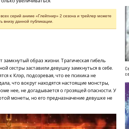
олько увеличиваться.
 всех серий аниме «Глейпнир» 2 сезона и трейлер можете
ь внизу данной публикации.
ет замкнутый образ жизни. Трагическая гибель
ой сестры заставили девушку замкнуться в себе.
С
с
ся к Клэр, подозревая, что ее психика не
ала, что вокруг находятся настоящие монстры,
ме нее, не догадывается о грозящей опасности. У
лотой монеты, но его предназначение девушке не