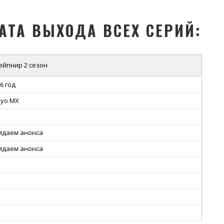
ДАТА ВЫХОДА ВСЕХ СЕРИЙ:
ейпнир 2 сезон
6 год
kyo MX
идаем анонса
идаем анонса