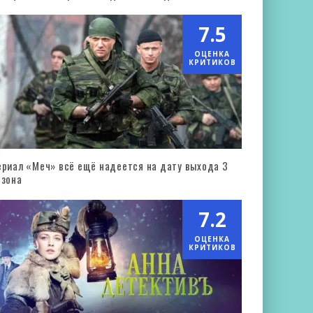
7.5
ОЦЕНКА
КРИТИКОВ
ериал «Меч» всё ещё надеется на дату выхода 3
езона
7.2
ОЦЕНКА
КРИТИКОВ