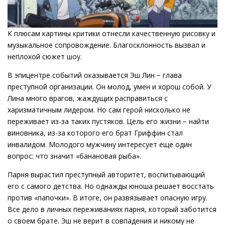
К плюсам картины критики отнесли качественную рисовку и
музыкальное сопровождение. Благосклонность вызвал и
неплохой сюжет шоу.
В эпицентре событий оказывается Эш Лин − глава
преступной организации. Он молод, умен и хорош собой. У
Лина много врагов, жаждущих расправиться с
харизматичным лидером. Но сам герой нисколько не
переживает из-за таких пустяков. Цель его жизни − найти
виновника, из-за которого его брат Гриффин стал
инвалидом. Молодого мужчину интересует еще один
вопрос: что значит «банановая рыба».
Парня вырастил преступный авторитет, воспитывающий
его с самого детства. Но однажды юноша решает восстать
против «папочки». В итоге, он развязывает опасную игру.
Все дело в личных переживаниях парня, который заботится
о своем брате. Эш не верит в совпадения и никому не