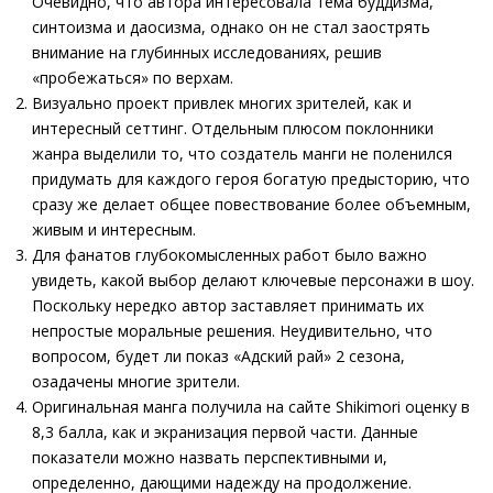
Очевидно, что автора интересовала тема буддизма,
синтоизма и даосизма, однако он не стал заострять
внимание на глубинных исследованиях, решив
«пробежаться» по верхам.
Визуально проект привлек многих зрителей, как и
интересный сеттинг. Отдельным плюсом поклонники
жанра выделили то, что создатель манги не поленился
придумать для каждого героя богатую предысторию, что
сразу же делает общее повествование более объемным,
живым и интересным.
Для фанатов глубокомысленных работ было важно
увидеть, какой выбор делают ключевые персонажи в шоу.
Поскольку нередко автор заставляет принимать их
непростые моральные решения. Неудивительно, что
вопросом, будет ли показ «Адский рай» 2 сезона,
озадачены многие зрители.
Оригинальная манга получила на сайте Shikimori оценку в
8,3 балла, как и экранизация первой части. Данные
показатели можно назвать перспективными и,
определенно, дающими надежду на продолжение.